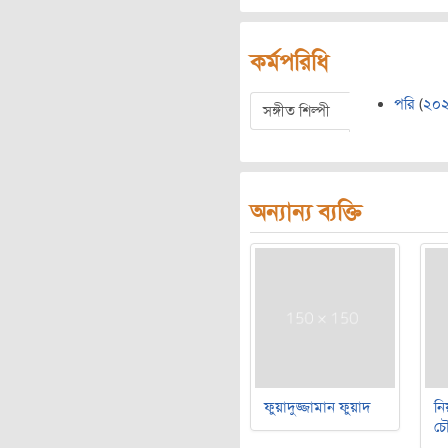
কর্মপরিধি
পরি
(
২০
সঙ্গীত শিল্পী
অন্যান্য ব্যক্তি
ফুয়াদুজ্জামান ফুয়াদ
নি
চৌ