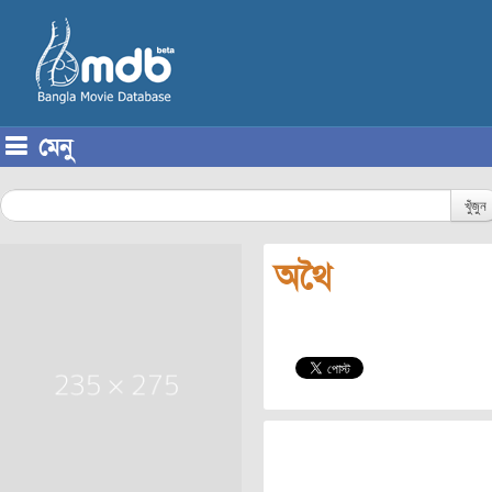
মেনু
Skip to content
খুঁজুন
অথৈ