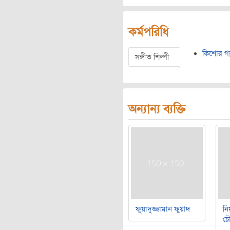
কর্মপরিধি
কিশোর গ্য
সঙ্গীত শিল্পী
অন্যান্য ব্যক্তি
ফুয়াদুজ্জামান ফুয়াদ
নি
চৌ