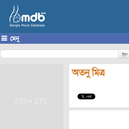
মেনু
Skip to content
খুঁজুন
অতনু মিত্র