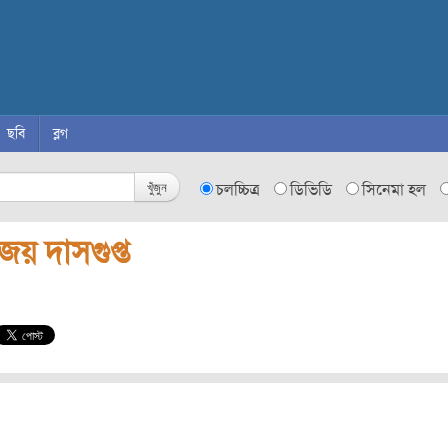
ছবি
ব্লগ
খুঁজুন
চলচ্চিত্র
ডিভিডি
সিনেমা হল
য় দাসগুপ্ত