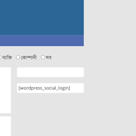
ব্যক্তি
কোম্পানী
সব
[wordpress_social_login]