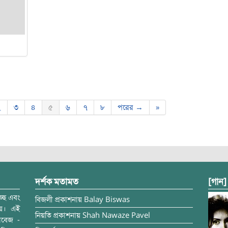
২
৩
৪
৫
৬
৭
৮
পরের →
»
দর্শক মতামত
[গান]
্ছে এবং
বিজলী
প্রকাশনায়
Balay Biswas
ময়। এই
নিয়তি
প্রকাশনায়
Shah Nawaze Pavel
াবেজ -