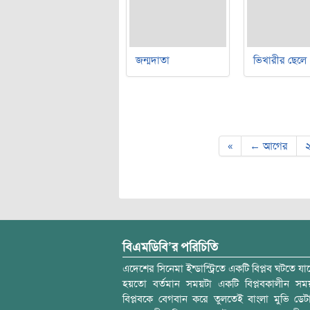
জন্মদাতা
ভিখারীর ছেলে
Post navigation
«
← আগের
বিএমডিবি’র পরিচিতি
এদেশের সিনেমা ইন্ডাস্ট্রিতে একটি বিপ্লব ঘটতে যাচ
হয়তো বর্তমান সময়টা একটি বিপ্লবকালীন স
বিপ্লবকে বেগবান করে তুলতেই বাংলা মুভি ডেট