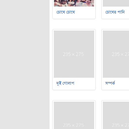
চোখে চোখে
চোখের পানি
দুই গোলাপ
সম্পর্ক