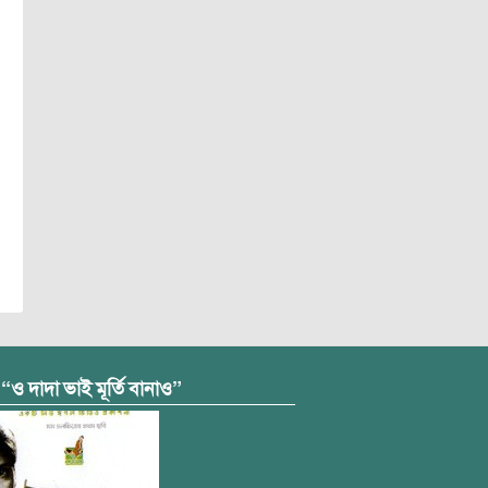
 “ও দাদা ভাই মূর্তি বানাও”