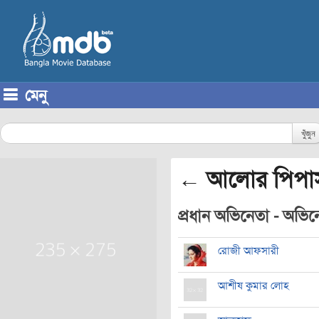
মেনু
Skip to content
খুঁজুন
← আলোর পিপা
প্রধান অভিনেতা - অভিনেত
রোজী আফসারী
আশীষ কুমার লোহ