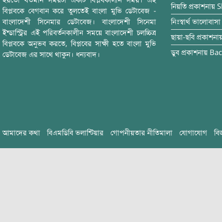
হয়তো বর্তমান সময়টা একটি বিপ্লবকালীন সময়। এই
নিয়তি
প্রকাশনায়
S
বিপ্লবকে বেগবান করে তুলতেই বাংলা মুভি ডেটাবেজ -
বাংলাদেশী সিনেমার ডেটাবেজ। বাংলাদেশী সিনেমা
নিঃস্বার্থ ভালোবাসা
ইন্ডাস্ট্রির এই পরিবর্তনকালীন সময়ে বাংলাদেশী চলচ্চিত্র
ছায়া-ছবি
প্রকাশনা
বিপ্লবকে অনুভব করতে, বিপ্লবের সাক্ষী হতে বাংলা মুভি
ডুব
প্রকাশনায়
Bac
ডেটাবেজ এর সাথে থাকুন। ধন্যবাদ।
আমাদের কথা
বিএমডিবি ভলান্টিয়ার
গোপনীয়তার নীতিমালা
যোগাযোগ
বি