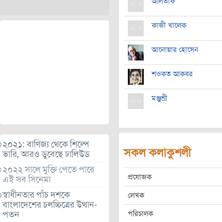
আলতাফ
কাজী খালেক
আনোয়ার হোসেন
শওকত আকবর
মঞ্জুশ্রী
২০২১: বাণিজ্য থেকে শিল্পে
সকল কলাকুশলী
ভারি, আরও ডুবেছে ঢালিউড
২০২২ সালে মুক্তি পেতে পারে
প্রযোজক
এই সব সিনেমা
স্বাধীনতার পাঁচ দশকে
লেখক
বাংলাদেশের চলচ্চিত্রের উত্থান-
পরিচালক
পতন