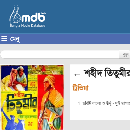
মেনু
Skip to content
খুঁজুন
← শহীদ তিতুমী
ট্রিভিয়া
ছবিটি বাংলা ও উর্দু - দুই ভাষা