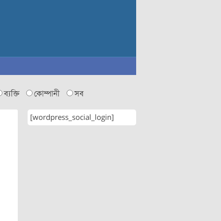
ব্যক্তি
কোম্পানী
সব
[wordpress_social_login]