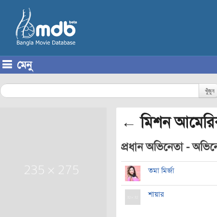
মেনু
Skip to content
খুঁজুন
← মিশন আমেরি
প্রধান অভিনেতা - অভিনেত
তমা মির্জা
শায়ার