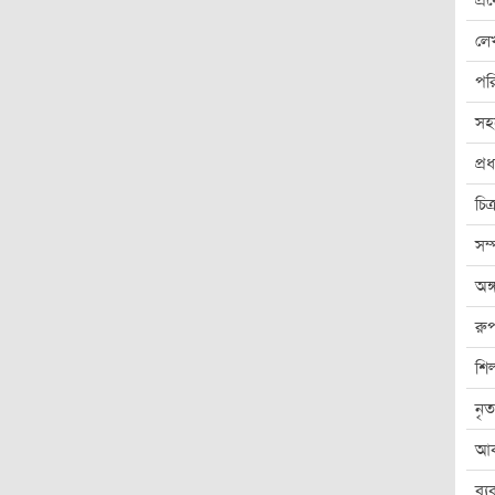
প্
লে
পর
সহ
প্
চিত
সম
অঙ্
রুপ
শিল
নৃত
আব
ব্য