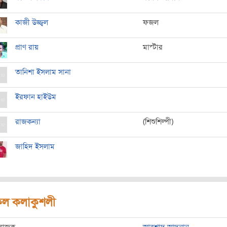
কাজী উজ্জ্বল
ফজল
প্রাণ রায়
মাস্টার
তানিশা ইসলাম সানা
ইরফান হাইউম
রাজকন্যা
(শিশুশিল্পী)
জাহিদ ইসলাম
ল কলাকুশলী