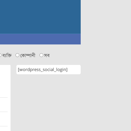
ব্যক্তি
কোম্পানী
সব
[wordpress_social_login]