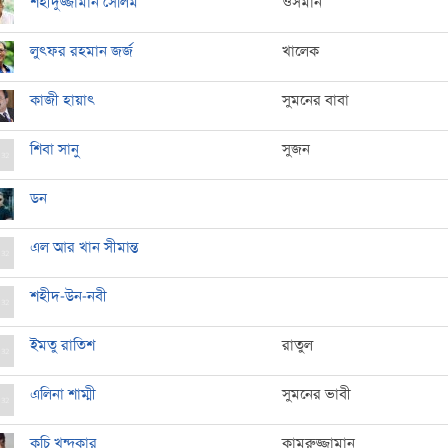
শহীদুজ্জামান সেলিম
ওসমান
লুৎফর রহমান জর্জ
খালেক
কাজী হায়াৎ
সুমনের বাবা
শিবা সানু
সুজন
ডন
এল আর খান সীমান্ত
শহীদ-উন-নবী
ইমতু রাতিশ
রাতুল
এলিনা শাম্মী
সুমনের ভাবী
কচি খন্দকার
কামরুজ্জামান