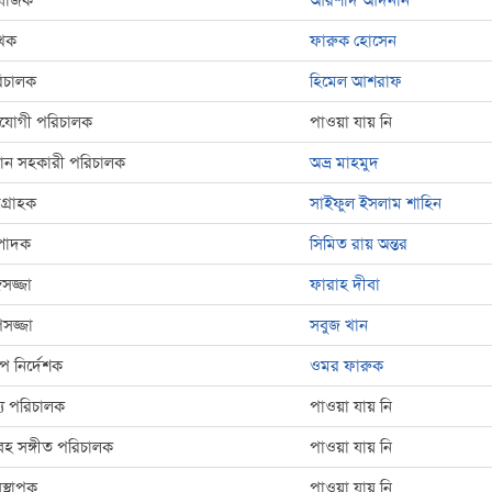
রযোজক
আরশাদ আদনান
খক
ফারুক হোসেন
িচালক
হিমেল আশরাফ
যোগী পরিচালক
পাওয়া যায় নি
রধান সহকারী পরিচালক
অভ্র মাহমুদ
্রগ্রাহক
সাইফুল ইসলাম শাহিন
্পাদক
সিমিত রায় অন্তর
গসজ্জা
ফারাহ দীবা
সজ্জা
সবুজ খান
্প নির্দেশক
ওমর ফারুক
্য পরিচালক
পাওয়া যায় নি
হ সঙ্গীত পরিচালক
পাওয়া যায় নি
বস্থাপক
পাওয়া যায় নি