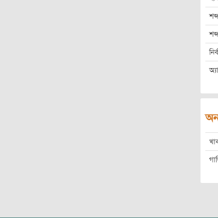
শব্
শব
নির
অ্য
অন
খা
গা