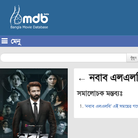
মেনু
Skip to content
খুঁজুন
← নবাব এলএল
সমালোচক মন্তব্যঃ
‘নবাব এলএলবি’ এই সময়ের গল্পে