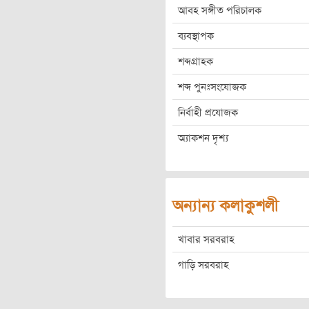
আবহ সঙ্গীত পরিচালক
ব্যবস্থাপক
শব্দগ্রাহক
শব্দ পুনঃসংযোজক
নির্বাহী প্রযোজক
অ্যাকশন দৃশ্য
অন্যান্য কলাকুশলী
খাবার সরবরাহ
গাড়ি সরবরাহ