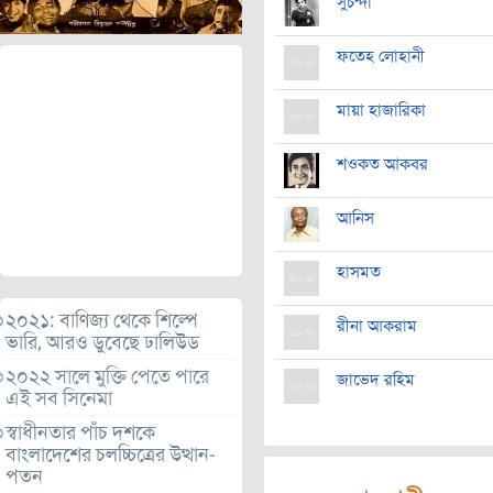
সুচন্দা
ফতেহ লোহানী
মায়া হাজারিকা
শওকত আকবর
আনিস
হাসমত
২০২১: বাণিজ্য থেকে শিল্পে
রীনা আকরাম
ভারি, আরও ডুবেছে ঢালিউড
২০২২ সালে মুক্তি পেতে পারে
জাভেদ রহিম
এই সব সিনেমা
স্বাধীনতার পাঁচ দশকে
বাংলাদেশের চলচ্চিত্রের উত্থান-
পতন