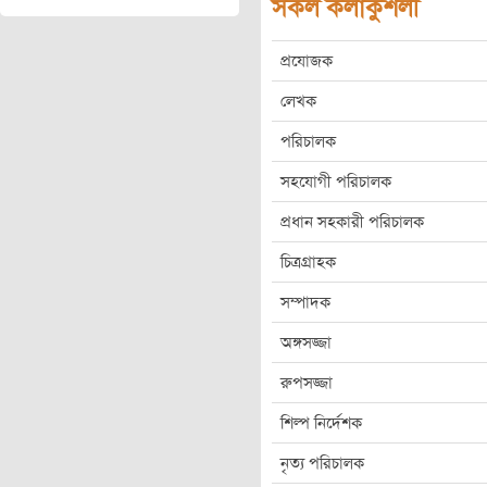
সকল কলাকুশলী
প্রযোজক
লেখক
পরিচালক
সহযোগী পরিচালক
প্রধান সহকারী পরিচালক
চিত্রগ্রাহক
সম্পাদক
অঙ্গসজ্জা
রুপসজ্জা
শিল্প নির্দেশক
নৃত্য পরিচালক