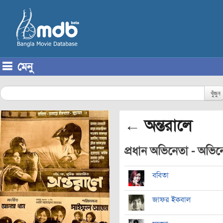
মেনু
Skip to content
খুঁজুন
← অন্তরালে
প্রধান অভিনেতা - অভিনেত
ববিতা
জাফর ইকবাল