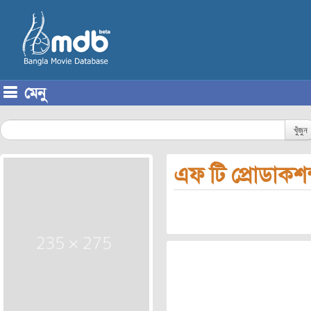
মেনু
Skip to content
খুঁজুন
এফ টি প্রোডাকশন