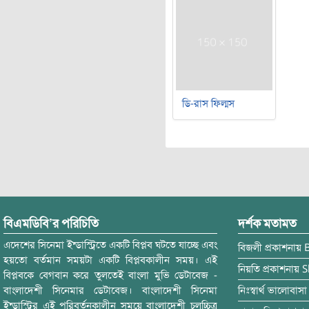
ডি-রাস ফিল্মস
বিএমডিবি’র পরিচিতি
দর্শক মতামত
এদেশের সিনেমা ইন্ডাস্ট্রিতে একটি বিপ্লব ঘটতে যাচ্ছে এবং
বিজলী
প্রকাশনায়
হয়তো বর্তমান সময়টা একটি বিপ্লবকালীন সময়। এই
নিয়তি
প্রকাশনায়
S
বিপ্লবকে বেগবান করে তুলতেই বাংলা মুভি ডেটাবেজ -
বাংলাদেশী সিনেমার ডেটাবেজ। বাংলাদেশী সিনেমা
নিঃস্বার্থ ভালোবাসা
ইন্ডাস্ট্রির এই পরিবর্তনকালীন সময়ে বাংলাদেশী চলচ্চিত্র