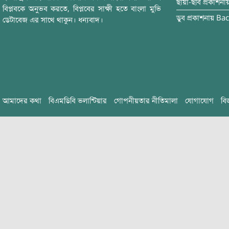
ছায়া-ছবি
প্রকাশনা
বিপ্লবকে অনুভব করতে, বিপ্লবের সাক্ষী হতে বাংলা মুভি
ডুব
প্রকাশনায়
Bac
ডেটাবেজ এর সাথে থাকুন। ধন্যবাদ।
আমাদের কথা
বিএমডিবি ভলান্টিয়ার
গোপনীয়তার নীতিমালা
যোগাযোগ
বি