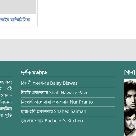
ভাইন মাল্টিমিডিয়া
দর্শক মতামত
[গান]
্ছে এবং
বিজলী
প্রকাশনায়
Balay Biswas
ময়। এই
নিয়তি
প্রকাশনায়
Shah Nawaze Pavel
াবেজ -
সিনেমা
নিঃস্বার্থ ভালোবাসা
প্রকাশনায়
Nur Pranto
চ্চিত্র
ছায়া-ছবি
প্রকাশনায়
Shahed Salman
লা মুভি
ডুব
প্রকাশনায়
Bachelor's Kitchen