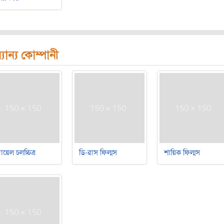
যান্য কোম্পানী
য়েল চলচ্চিত্র
ডি-রাস ফিল্মস
শায়িক ফিল্মস