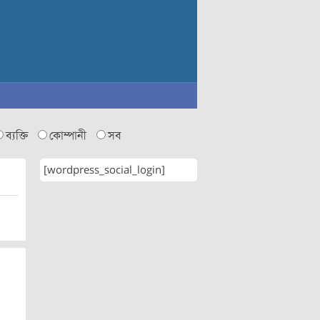
ব্যক্তি
কোম্পানী
সব
[wordpress_social_login]