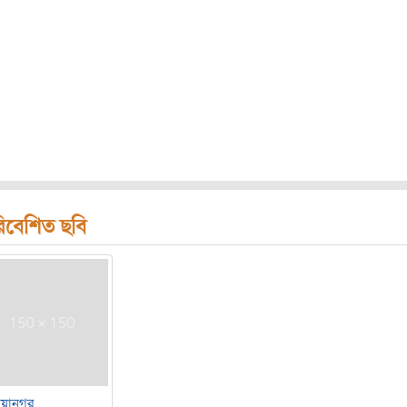
িবেশিত ছবি
ায়ানগর