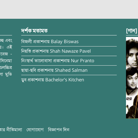
দর্শক মতামত
[গান]
্ছে এবং
বিজলী
প্রকাশনায়
Balay Biswas
ময়। এই
নিয়তি
প্রকাশনায়
Shah Nawaze Pavel
াবেজ -
সিনেমা
নিঃস্বার্থ ভালোবাসা
প্রকাশনায়
Nur Pranto
চ্চিত্র
ছায়া-ছবি
প্রকাশনায়
Shahed Salman
লা মুভি
ডুব
প্রকাশনায়
Bachelor's Kitchen
ার নীতিমালা
যোগাযোগ
বিজ্ঞাপন দিন