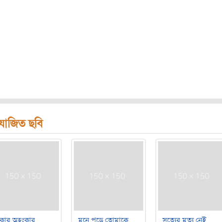
রযোজিত ছবি
াকার অহংকার
মনে পড়ে তোমাকে
সত্যের মৃত্যু নেই