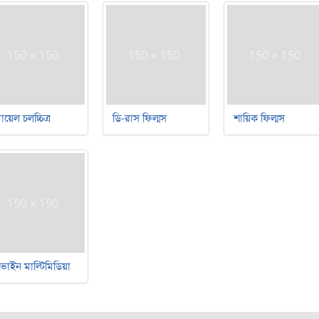
য়েল চলচ্চিত্র
ডি-রাস ফিল্মস
শায়িক ফিল্মস
ভাইন মাল্টিমিডিয়া