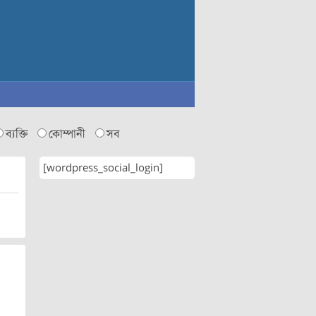
ব্যক্তি
কোম্পানী
সব
[wordpress_social_login]