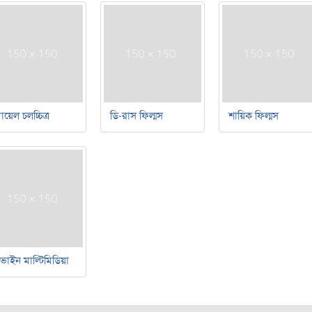
য়েল চলচ্চিত্র
ডি-রাস ফিল্মস
শায়িক ফিল্মস
ভাইন মাল্টিমিডিয়া