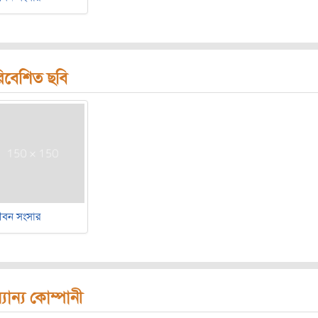
িবেশিত ছবি
ীবন সংসার
যান্য কোম্পানী