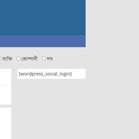
ব্যক্তি
কোম্পানী
সব
[wordpress_social_login]