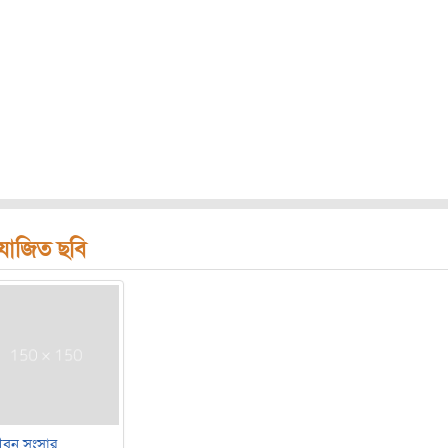
রযোজিত ছবি
ীবন সংসার