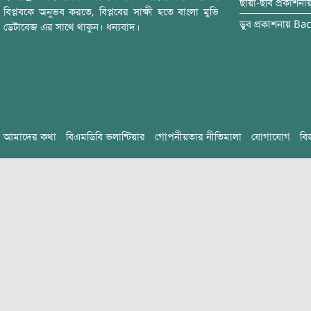
ছায়া-ছবি
প্রকাশনা
বিপ্লবকে অনুভব করতে, বিপ্লবের সাক্ষী হতে বাংলা মুভি
ডুব
প্রকাশনায়
Bac
ডেটাবেজ এর সাথে থাকুন। ধন্যবাদ।
আমাদের কথা
বিএমডিবি ভলান্টিয়ার
গোপনীয়তার নীতিমালা
যোগাযোগ
বি