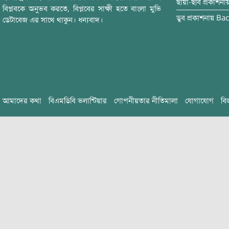
ছায়া-ছবি
প্রকাশনা
বিপ্লবকে অনুভব করতে, বিপ্লবের সাক্ষী হতে বাংলা মুভি
ডুব
প্রকাশনায়
Bac
ডেটাবেজ এর সাথে থাকুন। ধন্যবাদ।
আমাদের কথা
বিএমডিবি ভলান্টিয়ার
গোপনীয়তার নীতিমালা
যোগাযোগ
বি