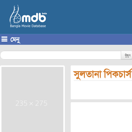
মেনু
Skip to content
খুঁজুন
সুলতানা পিকচার্স