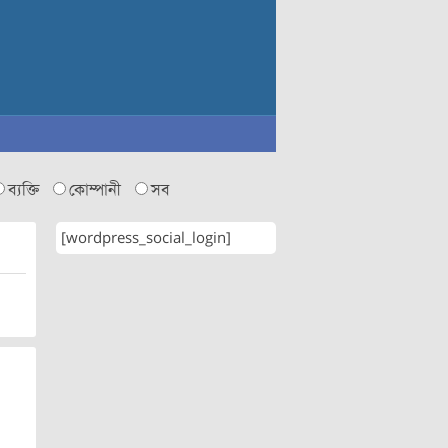
ব্যক্তি
কোম্পানী
সব
[wordpress_social_login]