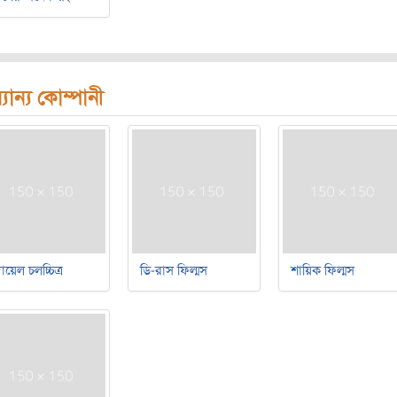
যান্য কোম্পানী
য়েল চলচ্চিত্র
ডি-রাস ফিল্মস
শায়িক ফিল্মস