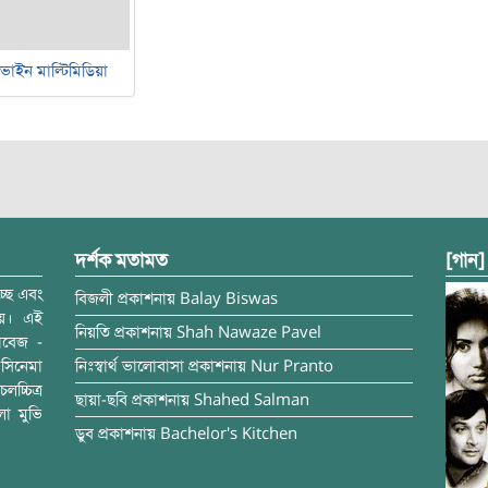
ভাইন মাল্টিমিডিয়া
দর্শক মতামত
[গান]
্ছে এবং
বিজলী
প্রকাশনায়
Balay Biswas
ময়। এই
নিয়তি
প্রকাশনায়
Shah Nawaze Pavel
াবেজ -
সিনেমা
নিঃস্বার্থ ভালোবাসা
প্রকাশনায়
Nur Pranto
চ্চিত্র
ছায়া-ছবি
প্রকাশনায়
Shahed Salman
লা মুভি
ডুব
প্রকাশনায়
Bachelor's Kitchen