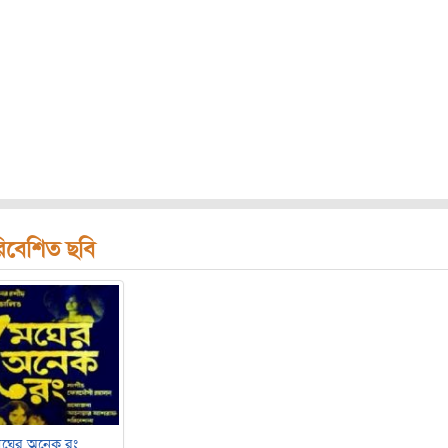
িবেশিত ছবি
েঘের অনেক রং