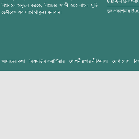
ছায়া-ছবি
প্রকাশনা
বিপ্লবকে অনুভব করতে, বিপ্লবের সাক্ষী হতে বাংলা মুভি
ডুব
প্রকাশনায়
Bac
ডেটাবেজ এর সাথে থাকুন। ধন্যবাদ।
আমাদের কথা
বিএমডিবি ভলান্টিয়ার
গোপনীয়তার নীতিমালা
যোগাযোগ
বি