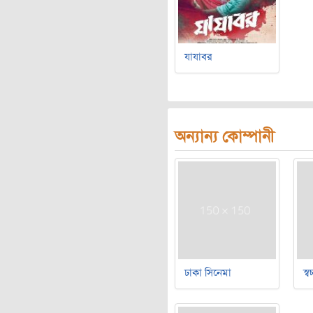
যাযাবর
অন্যান্য কোম্পানী
ঢাকা সিনেমা
স্