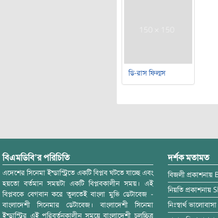
ডি-রাস ফিল্মস
বিএমডিবি’র পরিচিতি
দর্শক মতামত
এদেশের সিনেমা ইন্ডাস্ট্রিতে একটি বিপ্লব ঘটতে যাচ্ছে এবং
বিজলী
প্রকাশনায়
হয়তো বর্তমান সময়টা একটি বিপ্লবকালীন সময়। এই
নিয়তি
প্রকাশনায়
S
বিপ্লবকে বেগবান করে তুলতেই বাংলা মুভি ডেটাবেজ -
বাংলাদেশী সিনেমার ডেটাবেজ। বাংলাদেশী সিনেমা
নিঃস্বার্থ ভালোবাসা
ইন্ডাস্ট্রির এই পরিবর্তনকালীন সময়ে বাংলাদেশী চলচ্চিত্র