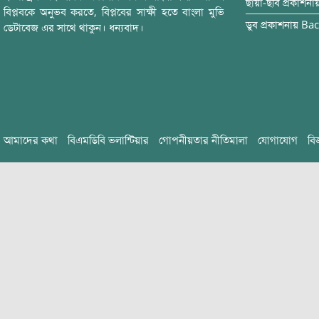
ছায়া-ছবি
প্রকাশনা
বিপ্লবকে অনুভব করতে, বিপ্লবের সাক্ষী হতে বাংলা মুভি
ডুব
প্রকাশনায়
Bac
ডেটাবেজ এর সাথে থাকুন। ধন্যবাদ।
আমাদের কথা
বিএমডিবি ভলান্টিয়ার
গোপনীয়তার নীতিমালা
যোগাযোগ
বি