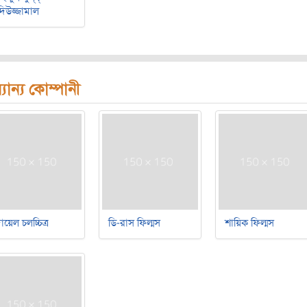
দিউজ্জামাল
যান্য কোম্পানী
য়েল চলচ্চিত্র
ডি-রাস ফিল্মস
শায়িক ফিল্মস