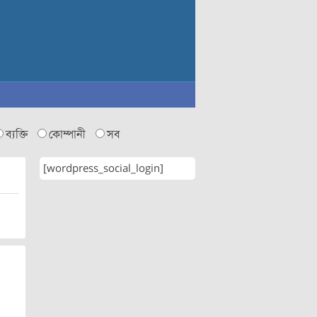
ব্যক্তি
কোম্পানী
সব
[wordpress_social_login]