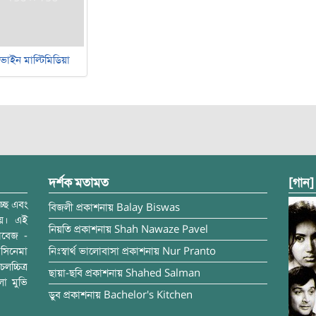
ভাইন মাল্টিমিডিয়া
দর্শক মতামত
[গান]
্ছে এবং
বিজলী
প্রকাশনায়
Balay Biswas
ময়। এই
নিয়তি
প্রকাশনায়
Shah Nawaze Pavel
াবেজ -
সিনেমা
নিঃস্বার্থ ভালোবাসা
প্রকাশনায়
Nur Pranto
চ্চিত্র
ছায়া-ছবি
প্রকাশনায়
Shahed Salman
লা মুভি
ডুব
প্রকাশনায়
Bachelor's Kitchen