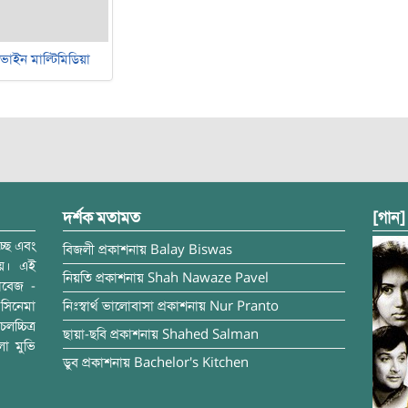
ভাইন মাল্টিমিডিয়া
দর্শক মতামত
[গান]
্ছে এবং
বিজলী
প্রকাশনায়
Balay Biswas
ময়। এই
নিয়তি
প্রকাশনায়
Shah Nawaze Pavel
াবেজ -
সিনেমা
নিঃস্বার্থ ভালোবাসা
প্রকাশনায়
Nur Pranto
চ্চিত্র
ছায়া-ছবি
প্রকাশনায়
Shahed Salman
লা মুভি
ডুব
প্রকাশনায়
Bachelor's Kitchen