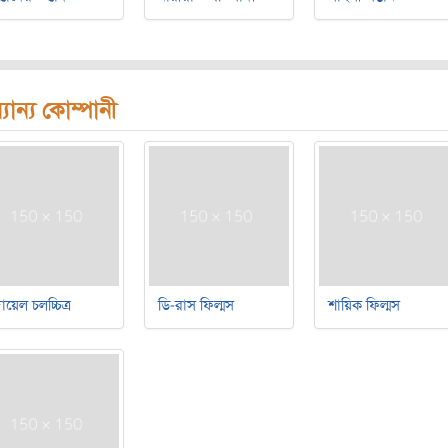
যান্য কোম্পানী
য়েল চলচ্চিত্র
ডি-রাস ফিল্মস
শায়িক ফিল্মস