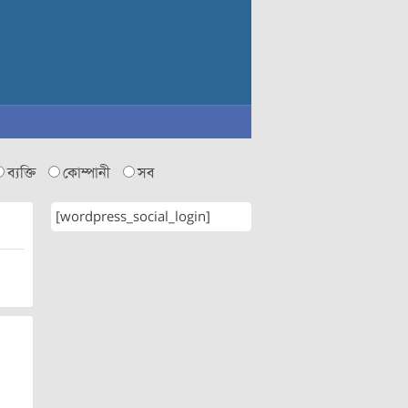
ব্যক্তি
কোম্পানী
সব
[wordpress_social_login]