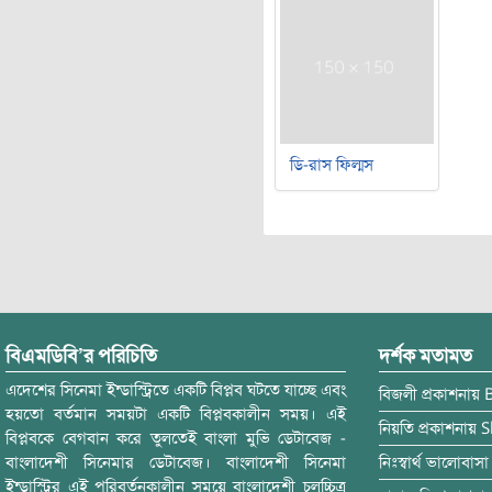
ডি-রাস ফিল্মস
বিএমডিবি’র পরিচিতি
দর্শক মতামত
এদেশের সিনেমা ইন্ডাস্ট্রিতে একটি বিপ্লব ঘটতে যাচ্ছে এবং
বিজলী
প্রকাশনায়
হয়তো বর্তমান সময়টা একটি বিপ্লবকালীন সময়। এই
নিয়তি
প্রকাশনায়
S
বিপ্লবকে বেগবান করে তুলতেই বাংলা মুভি ডেটাবেজ -
বাংলাদেশী সিনেমার ডেটাবেজ। বাংলাদেশী সিনেমা
নিঃস্বার্থ ভালোবাসা
ইন্ডাস্ট্রির এই পরিবর্তনকালীন সময়ে বাংলাদেশী চলচ্চিত্র