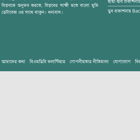
ছায়া-ছবি
প্রকাশনা
বিপ্লবকে অনুভব করতে, বিপ্লবের সাক্ষী হতে বাংলা মুভি
ডুব
প্রকাশনায়
Bac
ডেটাবেজ এর সাথে থাকুন। ধন্যবাদ।
আমাদের কথা
বিএমডিবি ভলান্টিয়ার
গোপনীয়তার নীতিমালা
যোগাযোগ
বি