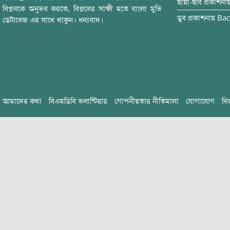
ছায়া-ছবি
প্রকাশনা
বিপ্লবকে অনুভব করতে, বিপ্লবের সাক্ষী হতে বাংলা মুভি
ডুব
প্রকাশনায়
Bac
ডেটাবেজ এর সাথে থাকুন। ধন্যবাদ।
আমাদের কথা
বিএমডিবি ভলান্টিয়ার
গোপনীয়তার নীতিমালা
যোগাযোগ
বি