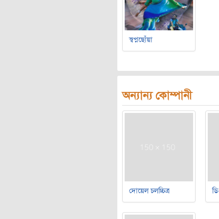
স্বপ্নছোঁয়া
অন্যান্য কোম্পানী
দোয়েল চলচ্চিত্র
ডি