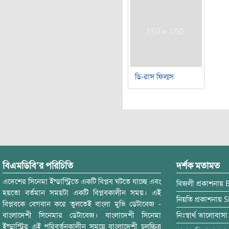
ডি-রাস ফিল্মস
বিএমডিবি’র পরিচিতি
দর্শক মতামত
এদেশের সিনেমা ইন্ডাস্ট্রিতে একটি বিপ্লব ঘটতে যাচ্ছে এবং
বিজলী
প্রকাশনায়
হয়তো বর্তমান সময়টা একটি বিপ্লবকালীন সময়। এই
নিয়তি
প্রকাশনায়
S
বিপ্লবকে বেগবান করে তুলতেই বাংলা মুভি ডেটাবেজ -
বাংলাদেশী সিনেমার ডেটাবেজ। বাংলাদেশী সিনেমা
নিঃস্বার্থ ভালোবাসা
ইন্ডাস্ট্রির এই পরিবর্তনকালীন সময়ে বাংলাদেশী চলচ্চিত্র