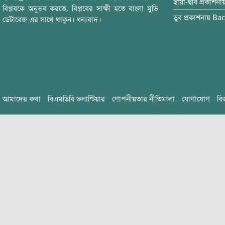
ছায়া-ছবি
প্রকাশনা
বিপ্লবকে অনুভব করতে, বিপ্লবের সাক্ষী হতে বাংলা মুভি
ডুব
প্রকাশনায়
Bac
ডেটাবেজ এর সাথে থাকুন। ধন্যবাদ।
আমাদের কথা
বিএমডিবি ভলান্টিয়ার
গোপনীয়তার নীতিমালা
যোগাযোগ
বি