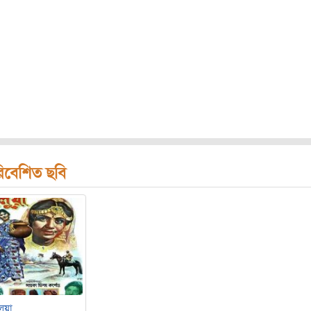
িবেশিত ছবি
ুয়া