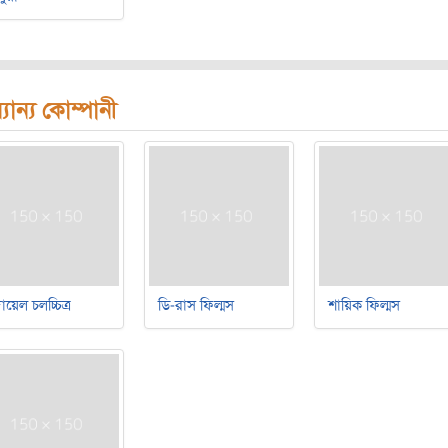
যান্য কোম্পানী
য়েল চলচ্চিত্র
ডি-রাস ফিল্মস
শায়িক ফিল্মস