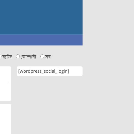
ব্যক্তি
কোম্পানী
সব
[wordpress_social_login]