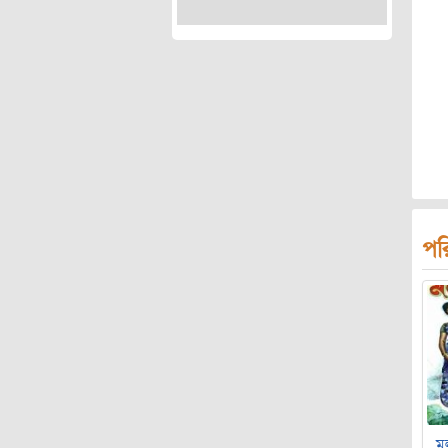
পর
মল