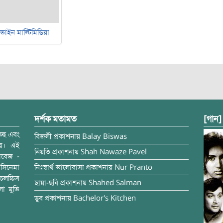
ভাইন মাল্টিমিডিয়া
দর্শক মতামত
[গান]
্ছে এবং
বিজলী
প্রকাশনায়
Balay Biswas
ময়। এই
নিয়তি
প্রকাশনায়
Shah Nawaze Pavel
াবেজ -
সিনেমা
নিঃস্বার্থ ভালোবাসা
প্রকাশনায়
Nur Pranto
চ্চিত্র
ছায়া-ছবি
প্রকাশনায়
Shahed Salman
লা মুভি
ডুব
প্রকাশনায়
Bachelor's Kitchen