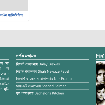
ভাইন মাল্টিমিডিয়া
দর্শক মতামত
[গান]
্ছে এবং
বিজলী
প্রকাশনায়
Balay Biswas
ময়। এই
নিয়তি
প্রকাশনায়
Shah Nawaze Pavel
াবেজ -
সিনেমা
নিঃস্বার্থ ভালোবাসা
প্রকাশনায়
Nur Pranto
চ্চিত্র
ছায়া-ছবি
প্রকাশনায়
Shahed Salman
লা মুভি
ডুব
প্রকাশনায়
Bachelor's Kitchen