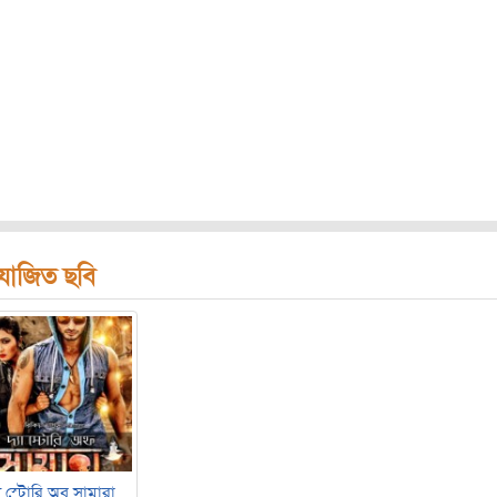
রযোজিত ছবি
য স্টোরি অব সামারা