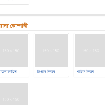
যান্য কোম্পানী
য়েল চলচ্চিত্র
ডি-রাস ফিল্মস
শায়িক ফিল্মস