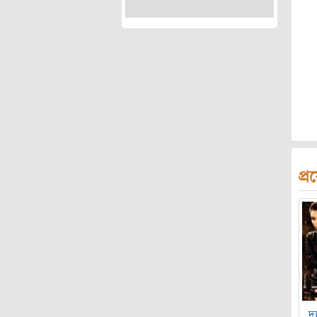
প্
দ্