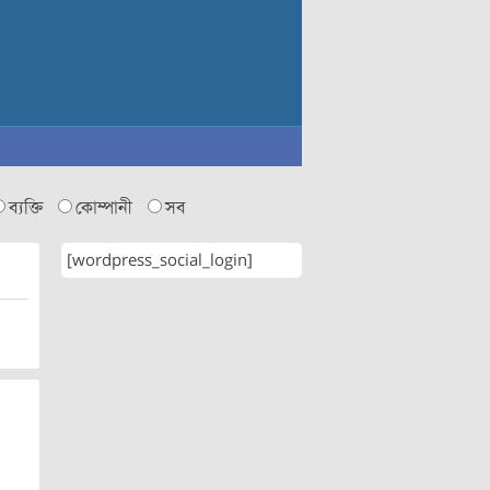
ব্যক্তি
কোম্পানী
সব
[wordpress_social_login]