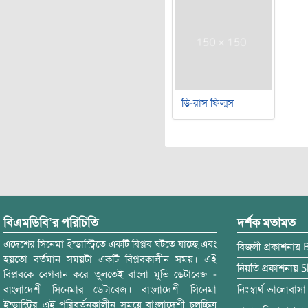
ডি-রাস ফিল্মস
বিএমডিবি’র পরিচিতি
দর্শক মতামত
এদেশের সিনেমা ইন্ডাস্ট্রিতে একটি বিপ্লব ঘটতে যাচ্ছে এবং
বিজলী
প্রকাশনায়
হয়তো বর্তমান সময়টা একটি বিপ্লবকালীন সময়। এই
নিয়তি
প্রকাশনায়
S
বিপ্লবকে বেগবান করে তুলতেই বাংলা মুভি ডেটাবেজ -
বাংলাদেশী সিনেমার ডেটাবেজ। বাংলাদেশী সিনেমা
নিঃস্বার্থ ভালোবাসা
ইন্ডাস্ট্রির এই পরিবর্তনকালীন সময়ে বাংলাদেশী চলচ্চিত্র