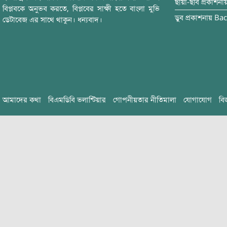
ছায়া-ছবি
প্রকাশনা
বিপ্লবকে অনুভব করতে, বিপ্লবের সাক্ষী হতে বাংলা মুভি
ডুব
প্রকাশনায়
Bac
ডেটাবেজ এর সাথে থাকুন। ধন্যবাদ।
আমাদের কথা
বিএমডিবি ভলান্টিয়ার
গোপনীয়তার নীতিমালা
যোগাযোগ
বি