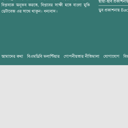
ছায়া-ছবি
প্রকাশনা
বিপ্লবকে অনুভব করতে, বিপ্লবের সাক্ষী হতে বাংলা মুভি
ডুব
প্রকাশনায়
Bac
ডেটাবেজ এর সাথে থাকুন। ধন্যবাদ।
আমাদের কথা
বিএমডিবি ভলান্টিয়ার
গোপনীয়তার নীতিমালা
যোগাযোগ
বি