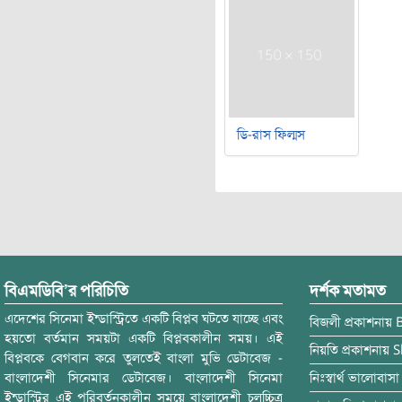
ডি-রাস ফিল্মস
বিএমডিবি’র পরিচিতি
দর্শক মতামত
এদেশের সিনেমা ইন্ডাস্ট্রিতে একটি বিপ্লব ঘটতে যাচ্ছে এবং
বিজলী
প্রকাশনায়
হয়তো বর্তমান সময়টা একটি বিপ্লবকালীন সময়। এই
নিয়তি
প্রকাশনায়
S
বিপ্লবকে বেগবান করে তুলতেই বাংলা মুভি ডেটাবেজ -
বাংলাদেশী সিনেমার ডেটাবেজ। বাংলাদেশী সিনেমা
নিঃস্বার্থ ভালোবাসা
ইন্ডাস্ট্রির এই পরিবর্তনকালীন সময়ে বাংলাদেশী চলচ্চিত্র