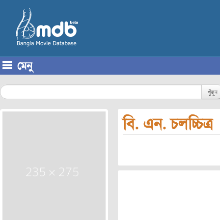
মেনু
Skip to content
খুঁজুন
বি. এন. চলচ্চিত্র