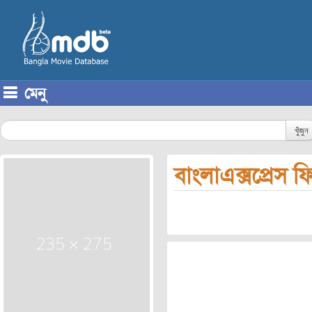
মেনু
Skip to content
খুঁজুন
বাংলাএক্সপ্রেস ফি