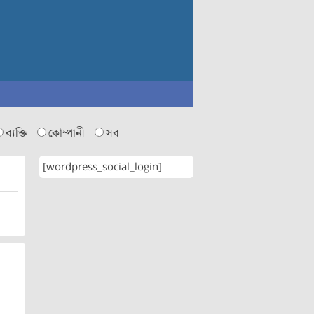
ব্যক্তি
কোম্পানী
সব
[wordpress_social_login]