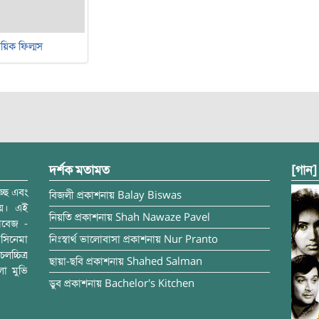
য়িক ফিল্মস
দর্শক মতামত
[গান]
্ছে এবং
বিজলী
প্রকাশনায়
Balay Biswas
ময়। এই
নিয়তি
প্রকাশনায়
Shah Nawaze Pavel
াবেজ -
সিনেমা
নিঃস্বার্থ ভালোবাসা
প্রকাশনায়
Nur Pranto
চ্চিত্র
ছায়া-ছবি
প্রকাশনায়
Shahed Salman
লা মুভি
ডুব
প্রকাশনায়
Bachelor's Kitchen