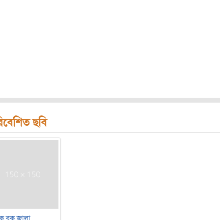
িবেশিত ছবি
 বুক জ্বালা