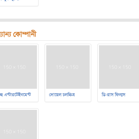
যান্য কোম্পানী
বচ্ছ এন্টারটেইনমেন্ট
দোয়েল চলচ্চিত্র
ডি-রাস ফিল্মস