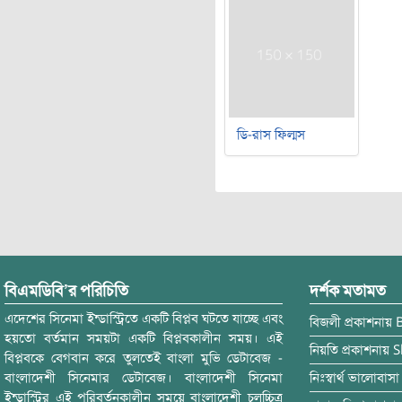
ডি-রাস ফিল্মস
বিএমডিবি’র পরিচিতি
দর্শক মতামত
এদেশের সিনেমা ইন্ডাস্ট্রিতে একটি বিপ্লব ঘটতে যাচ্ছে এবং
বিজলী
প্রকাশনায়
হয়তো বর্তমান সময়টা একটি বিপ্লবকালীন সময়। এই
নিয়তি
প্রকাশনায়
S
বিপ্লবকে বেগবান করে তুলতেই বাংলা মুভি ডেটাবেজ -
বাংলাদেশী সিনেমার ডেটাবেজ। বাংলাদেশী সিনেমা
নিঃস্বার্থ ভালোবাসা
ইন্ডাস্ট্রির এই পরিবর্তনকালীন সময়ে বাংলাদেশী চলচ্চিত্র