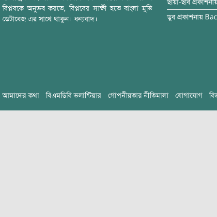
ছায়া-ছবি
প্রকাশনা
বিপ্লবকে অনুভব করতে, বিপ্লবের সাক্ষী হতে বাংলা মুভি
ডুব
প্রকাশনায়
Bac
ডেটাবেজ এর সাথে থাকুন। ধন্যবাদ।
আমাদের কথা
বিএমডিবি ভলান্টিয়ার
গোপনীয়তার নীতিমালা
যোগাযোগ
বি