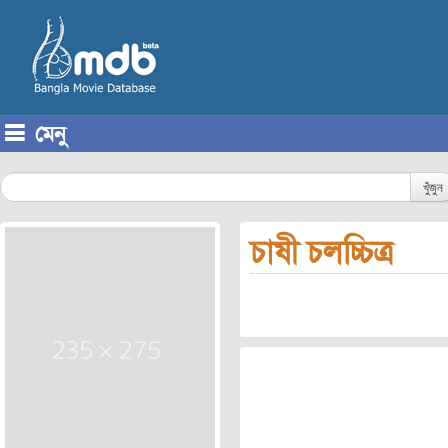
মেনু
Skip to content
খুঁজুন
চাষী চলচ্চিত্র