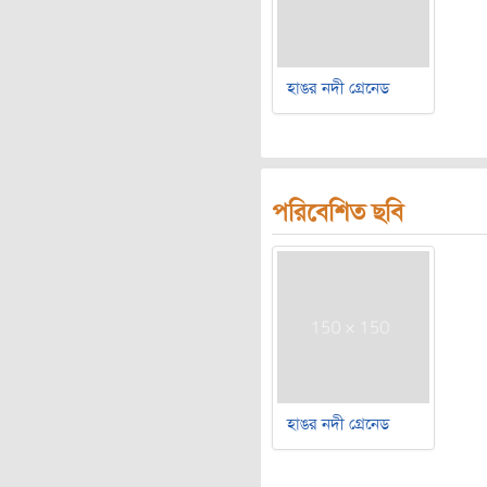
হাঙর নদী গ্রেনেড
পরিবেশিত ছবি
হাঙর নদী গ্রেনেড