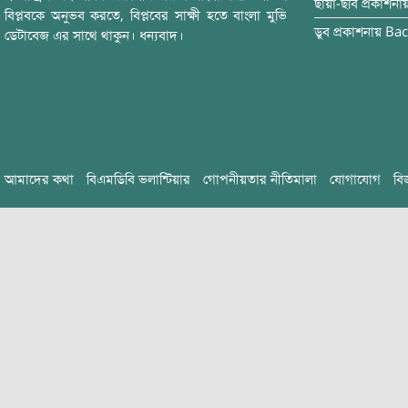
ছায়া-ছবি
প্রকাশনা
বিপ্লবকে অনুভব করতে, বিপ্লবের সাক্ষী হতে বাংলা মুভি
ডুব
প্রকাশনায়
Bac
ডেটাবেজ এর সাথে থাকুন। ধন্যবাদ।
আমাদের কথা
বিএমডিবি ভলান্টিয়ার
গোপনীয়তার নীতিমালা
যোগাযোগ
বি