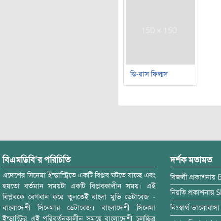
ডি-রাস ফিল্মস
বিএমডিবি’র পরিচিতি
দর্শক মতামত
এদেশের সিনেমা ইন্ডাস্ট্রিতে একটি বিপ্লব ঘটতে যাচ্ছে এবং
বিজলী
প্রকাশনায়
হয়তো বর্তমান সময়টা একটি বিপ্লবকালীন সময়। এই
নিয়তি
প্রকাশনায়
S
বিপ্লবকে বেগবান করে তুলতেই বাংলা মুভি ডেটাবেজ -
বাংলাদেশী সিনেমার ডেটাবেজ। বাংলাদেশী সিনেমা
নিঃস্বার্থ ভালোবাসা
ইন্ডাস্ট্রির এই পরিবর্তনকালীন সময়ে বাংলাদেশী চলচ্চিত্র