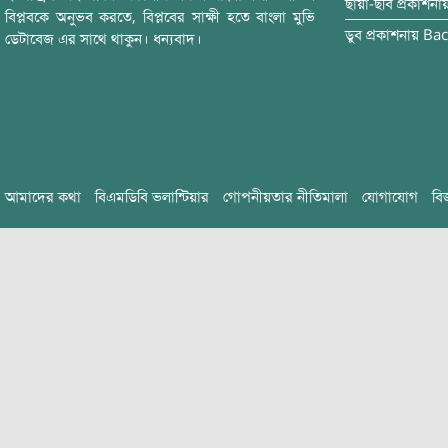
ছায়া-ছবি
প্রকাশনা
বিপ্লবকে অনুভব করতে, বিপ্লবের সাক্ষী হতে বাংলা মুভি
ডুব
প্রকাশনায়
Bac
ডেটাবেজ এর সাথে থাকুন। ধন্যবাদ।
আমাদের কথা
বিএমডিবি ভলান্টিয়ার
গোপনীয়তার নীতিমালা
যোগাযোগ
বি