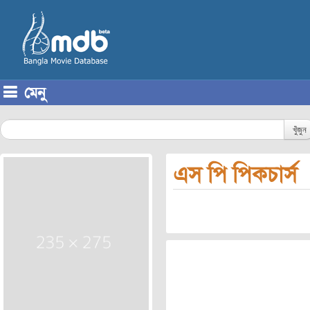
মেনু
Skip to content
খুঁজুন
এস পি পিকচার্স