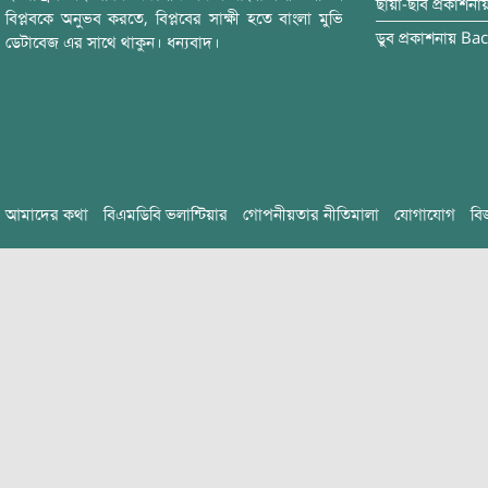
ছায়া-ছবি
প্রকাশনা
বিপ্লবকে অনুভব করতে, বিপ্লবের সাক্ষী হতে বাংলা মুভি
ডুব
প্রকাশনায়
Bac
ডেটাবেজ এর সাথে থাকুন। ধন্যবাদ।
আমাদের কথা
বিএমডিবি ভলান্টিয়ার
গোপনীয়তার নীতিমালা
যোগাযোগ
বি