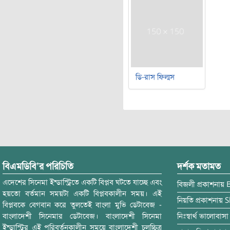
ডি-রাস ফিল্মস
বিএমডিবি’র পরিচিতি
দর্শক মতামত
এদেশের সিনেমা ইন্ডাস্ট্রিতে একটি বিপ্লব ঘটতে যাচ্ছে এবং
বিজলী
প্রকাশনায়
হয়তো বর্তমান সময়টা একটি বিপ্লবকালীন সময়। এই
নিয়তি
প্রকাশনায়
S
বিপ্লবকে বেগবান করে তুলতেই বাংলা মুভি ডেটাবেজ -
বাংলাদেশী সিনেমার ডেটাবেজ। বাংলাদেশী সিনেমা
নিঃস্বার্থ ভালোবাসা
ইন্ডাস্ট্রির এই পরিবর্তনকালীন সময়ে বাংলাদেশী চলচ্চিত্র