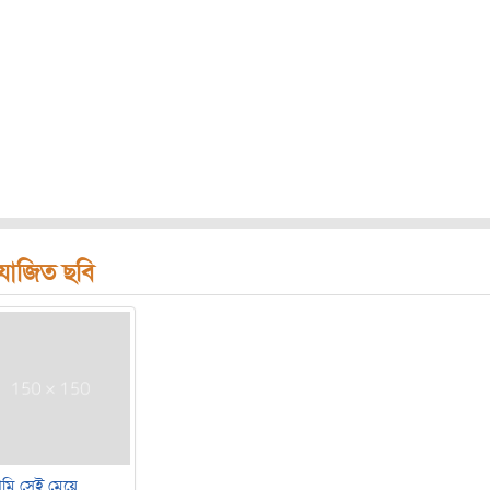
রযোজিত ছবি
মি সেই মেয়ে