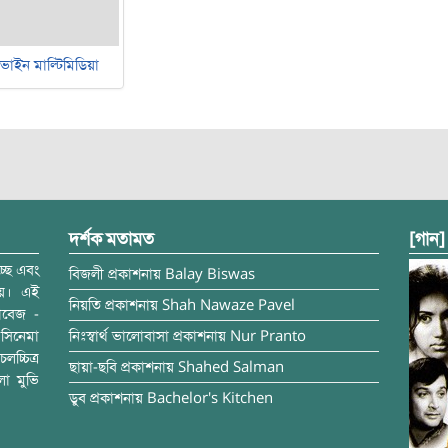
ভাইন মাল্টিমিডিয়া
দর্শক মতামত
[গান]
্ছে এবং
বিজলী
প্রকাশনায়
Balay Biswas
ময়। এই
নিয়তি
প্রকাশনায়
Shah Nawaze Pavel
াবেজ -
সিনেমা
নিঃস্বার্থ ভালোবাসা
প্রকাশনায়
Nur Pranto
চ্চিত্র
ছায়া-ছবি
প্রকাশনায়
Shahed Salman
লা মুভি
ডুব
প্রকাশনায়
Bachelor's Kitchen