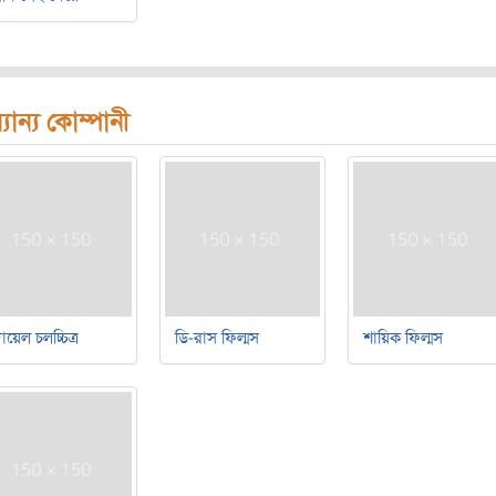
যান্য কোম্পানী
য়েল চলচ্চিত্র
ডি-রাস ফিল্মস
শায়িক ফিল্মস