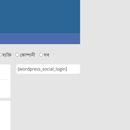
ব্যক্তি
কোম্পানী
সব
[wordpress_social_login]