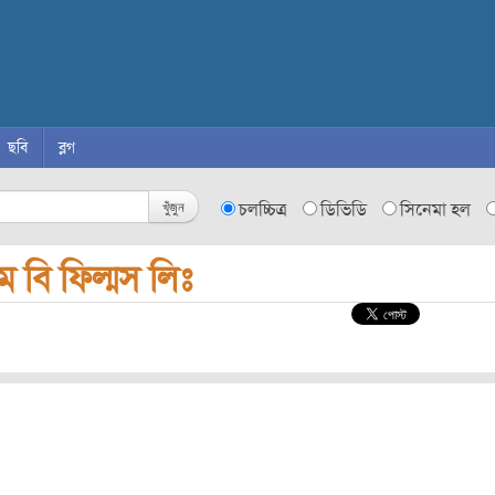
ছবি
ব্লগ
খুঁজুন
চলচ্চিত্র
ডিভিডি
সিনেমা হল
 বি ফিল্মস লিঃ