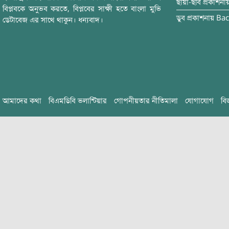
ছায়া-ছবি
প্রকাশনা
বিপ্লবকে অনুভব করতে, বিপ্লবের সাক্ষী হতে বাংলা মুভি
ডুব
প্রকাশনায়
Bac
ডেটাবেজ এর সাথে থাকুন। ধন্যবাদ।
আমাদের কথা
বিএমডিবি ভলান্টিয়ার
গোপনীয়তার নীতিমালা
যোগাযোগ
বি