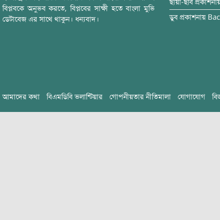
ছায়া-ছবি
প্রকাশনা
বিপ্লবকে অনুভব করতে, বিপ্লবের সাক্ষী হতে বাংলা মুভি
ডুব
প্রকাশনায়
Bac
ডেটাবেজ এর সাথে থাকুন। ধন্যবাদ।
আমাদের কথা
বিএমডিবি ভলান্টিয়ার
গোপনীয়তার নীতিমালা
যোগাযোগ
বি