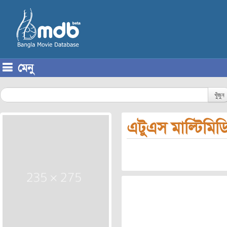
মেনু
Skip to content
খুঁজুন
এটুএস মাল্টিমিড