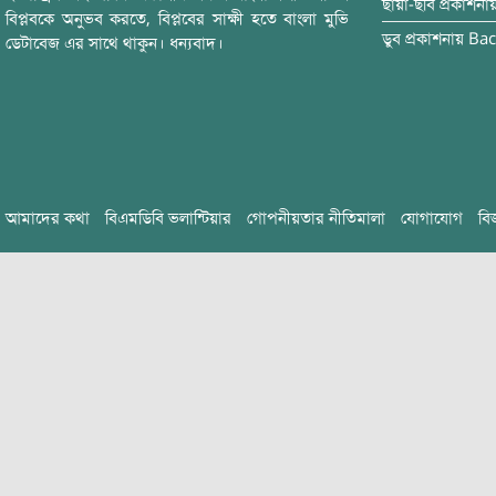
ছায়া-ছবি
প্রকাশনা
বিপ্লবকে অনুভব করতে, বিপ্লবের সাক্ষী হতে বাংলা মুভি
ডুব
প্রকাশনায়
Bac
ডেটাবেজ এর সাথে থাকুন। ধন্যবাদ।
আমাদের কথা
বিএমডিবি ভলান্টিয়ার
গোপনীয়তার নীতিমালা
যোগাযোগ
বি