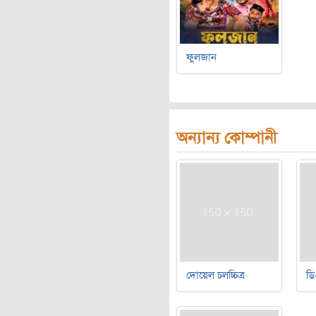
ফুলজান
অন্যান্য কোম্পানী
দোয়েল চলচ্চিত্র
ডি