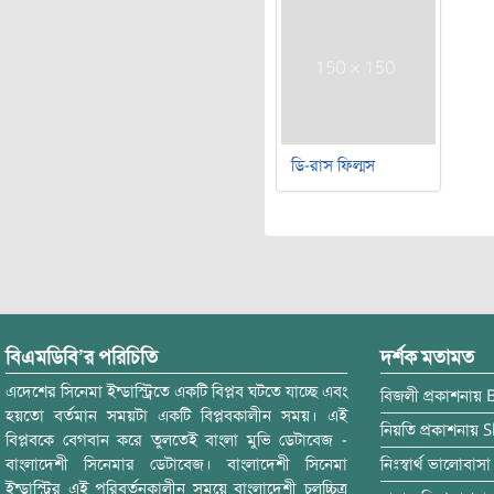
ডি-রাস ফিল্মস
বিএমডিবি’র পরিচিতি
দর্শক মতামত
এদেশের সিনেমা ইন্ডাস্ট্রিতে একটি বিপ্লব ঘটতে যাচ্ছে এবং
বিজলী
প্রকাশনায়
হয়তো বর্তমান সময়টা একটি বিপ্লবকালীন সময়। এই
নিয়তি
প্রকাশনায়
S
বিপ্লবকে বেগবান করে তুলতেই বাংলা মুভি ডেটাবেজ -
বাংলাদেশী সিনেমার ডেটাবেজ। বাংলাদেশী সিনেমা
নিঃস্বার্থ ভালোবাসা
ইন্ডাস্ট্রির এই পরিবর্তনকালীন সময়ে বাংলাদেশী চলচ্চিত্র