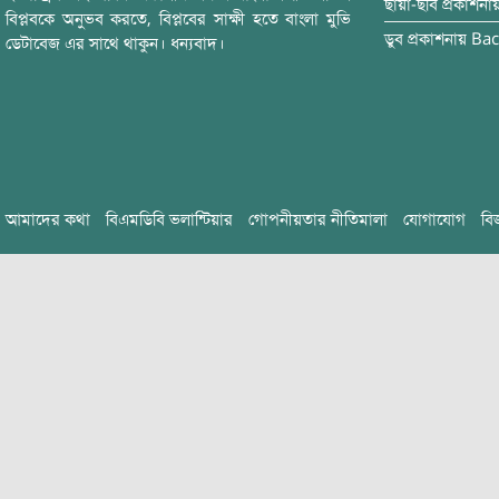
ছায়া-ছবি
প্রকাশনা
বিপ্লবকে অনুভব করতে, বিপ্লবের সাক্ষী হতে বাংলা মুভি
ডুব
প্রকাশনায়
Bac
ডেটাবেজ এর সাথে থাকুন। ধন্যবাদ।
আমাদের কথা
বিএমডিবি ভলান্টিয়ার
গোপনীয়তার নীতিমালা
যোগাযোগ
বি