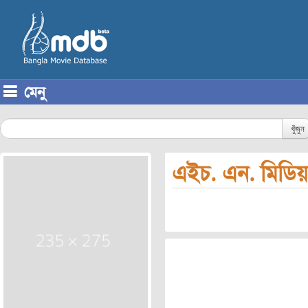
মেনু
Skip to content
খুঁজুন
এইচ. এন. মিডিয়