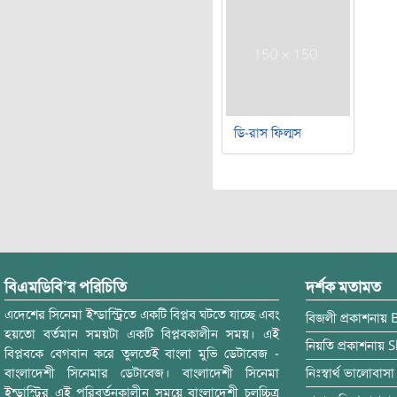
ডি-রাস ফিল্মস
বিএমডিবি’র পরিচিতি
দর্শক মতামত
এদেশের সিনেমা ইন্ডাস্ট্রিতে একটি বিপ্লব ঘটতে যাচ্ছে এবং
বিজলী
প্রকাশনায়
হয়তো বর্তমান সময়টা একটি বিপ্লবকালীন সময়। এই
নিয়তি
প্রকাশনায়
S
বিপ্লবকে বেগবান করে তুলতেই বাংলা মুভি ডেটাবেজ -
বাংলাদেশী সিনেমার ডেটাবেজ। বাংলাদেশী সিনেমা
নিঃস্বার্থ ভালোবাসা
ইন্ডাস্ট্রির এই পরিবর্তনকালীন সময়ে বাংলাদেশী চলচ্চিত্র