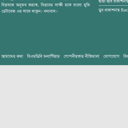
ছায়া-ছবি
প্রকাশনা
বিপ্লবকে অনুভব করতে, বিপ্লবের সাক্ষী হতে বাংলা মুভি
ডুব
প্রকাশনায়
Bac
ডেটাবেজ এর সাথে থাকুন। ধন্যবাদ।
আমাদের কথা
বিএমডিবি ভলান্টিয়ার
গোপনীয়তার নীতিমালা
যোগাযোগ
বি