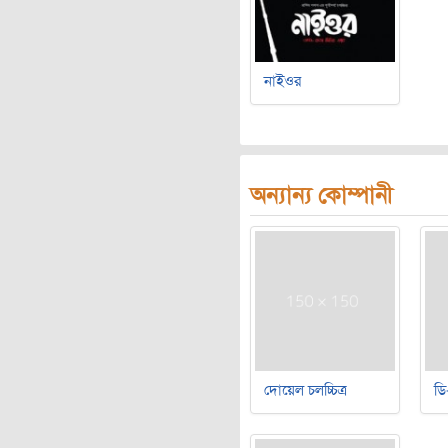
নাইওর
অন্যান্য কোম্পানী
দোয়েল চলচ্চিত্র
ডি