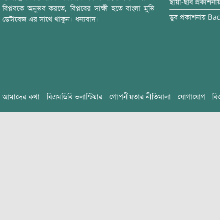
ছায়া-ছবি
প্রকাশনা
বিপ্লবকে অনুভব করতে, বিপ্লবের সাক্ষী হতে বাংলা মুভি
ডুব
প্রকাশনায়
Bac
ডেটাবেজ এর সাথে থাকুন। ধন্যবাদ।
আমাদের কথা
বিএমডিবি ভলান্টিয়ার
গোপনীয়তার নীতিমালা
যোগাযোগ
বি