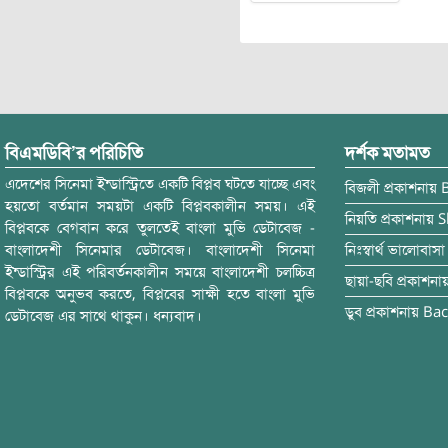
বিএমডিবি’র পরিচিতি
দর্শক মতামত
এদেশের সিনেমা ইন্ডাস্ট্রিতে একটি বিপ্লব ঘটতে যাচ্ছে এবং
বিজলী
প্রকাশনায়
হয়তো বর্তমান সময়টা একটি বিপ্লবকালীন সময়। এই
নিয়তি
প্রকাশনায়
S
বিপ্লবকে বেগবান করে তুলতেই বাংলা মুভি ডেটাবেজ -
বাংলাদেশী সিনেমার ডেটাবেজ। বাংলাদেশী সিনেমা
নিঃস্বার্থ ভালোবাসা
ইন্ডাস্ট্রির এই পরিবর্তনকালীন সময়ে বাংলাদেশী চলচ্চিত্র
ছায়া-ছবি
প্রকাশনা
বিপ্লবকে অনুভব করতে, বিপ্লবের সাক্ষী হতে বাংলা মুভি
ডুব
প্রকাশনায়
Bac
ডেটাবেজ এর সাথে থাকুন। ধন্যবাদ।