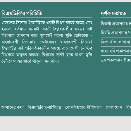
বিএমডিবি’র পরিচিতি
দর্শক মতামত
এদেশের সিনেমা ইন্ডাস্ট্রিতে একটি বিপ্লব ঘটতে যাচ্ছে এবং
বিজলী
প্রকাশনায়
হয়তো বর্তমান সময়টা একটি বিপ্লবকালীন সময়। এই
নিয়তি
প্রকাশনায়
S
বিপ্লবকে বেগবান করে তুলতেই বাংলা মুভি ডেটাবেজ -
বাংলাদেশী সিনেমার ডেটাবেজ। বাংলাদেশী সিনেমা
নিঃস্বার্থ ভালোবাসা
ইন্ডাস্ট্রির এই পরিবর্তনকালীন সময়ে বাংলাদেশী চলচ্চিত্র
ছায়া-ছবি
প্রকাশনা
বিপ্লবকে অনুভব করতে, বিপ্লবের সাক্ষী হতে বাংলা মুভি
ডুব
প্রকাশনায়
Bac
ডেটাবেজ এর সাথে থাকুন। ধন্যবাদ।
আমাদের কথা
বিএমডিবি ভলান্টিয়ার
গোপনীয়তার নীতিমালা
যোগাযোগ
বি