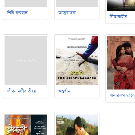
শিরি-ফরহাদ
আত্মঘাতক
সীমানাহীন
জীবন নদীর তীরে
অন্তর্ধান
অন্যরকম ভালো