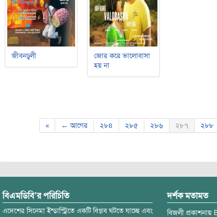
জীবনঢুলী
জোর করে ভালোবাসা
হয় না
Post navigation
«
← আগের
২৮৪
২৮৫
২৮৬
২৮৭
২৮৮
বিএমডিবি’র পরিচিতি
দর্শক মতামত
এদেশের সিনেমা ইন্ডাস্ট্রিতে একটি বিপ্লব ঘটতে যাচ্ছে এবং
বিজলী
প্রকাশনায়